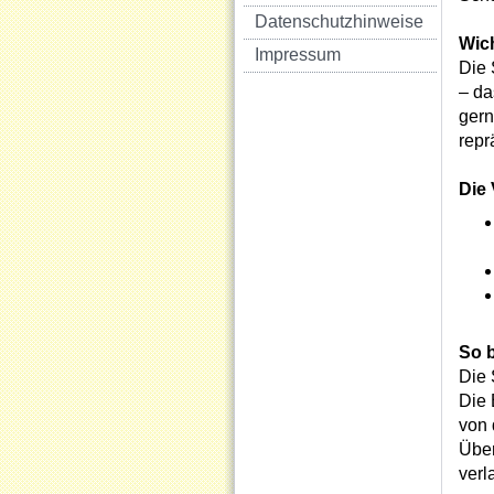
Datenschutzhinweise
Wich
Impressum
Die 
– da
gern
repr
Die 
So b
Die 
Die 
von 
Über
verl