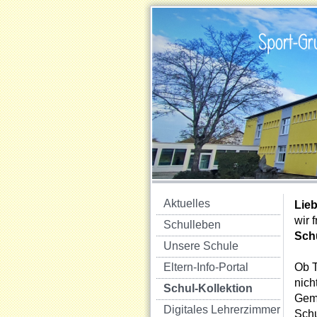
Aktuelles
Lieb
wir 
Schulleben
Sch
Unsere Schule
Eltern-Info-Portal
Ob T
nich
Schul-Kollektion
Geme
Digitales Lehrerzimmer
Schu