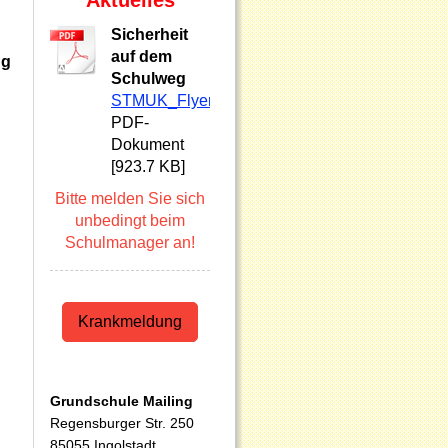
Aktuelles
Sicherheit
auf dem
ng
Schulweg
STMUK_Flyer_Mit_dem_Roller_zur_Schule_St[.
PDF-
Dokument
[923.7 KB]
Bitte melden Sie sich
unbedingt beim
Schulmanager an!
Krankmeldung
Grundschule Mailing
Regensburger Str. 250
85055 Ingolstadt